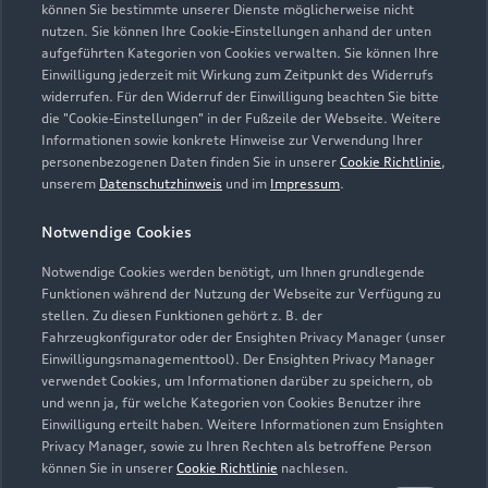
Kontaktdaten herunterladen
können Sie bestimmte unserer Dienste möglicherweise nicht
nutzen. Sie können Ihre Cookie-Einstellungen anhand der unten
aufgeführten Kategorien von Cookies verwalten. Sie können Ihre
Einwilligung jederzeit mit Wirkung zum Zeitpunkt des Widerrufs
widerrufen. Für den Widerruf der Einwilligung beachten Sie bitte
Öffnungszeiten
die "Cookie-Einstellungen" in der Fußzeile der Webseite. Weitere
Informationen sowie konkrete Hinweise zur Verwendung Ihrer
personenbezogenen Daten finden Sie in unserer
Cookie Richtlinie
,
unserem
Datenschutzhinweis
und im
Impressum
.
Service
Geschlossen
,
öffnet am
Donnerstag
Notwendige Cookies
07:00
Notwendige Cookies werden benötigt, um Ihnen grundlegende
Funktionen während der Nutzung der Webseite zur Verfügung zu
Teile- & Zubehörverkauf
stellen. Zu diesen Funktionen gehört z. B. der
Geschlossen
,
öffnet am
Donnerstag
Fahrzeugkonfigurator oder der Ensighten Privacy Manager (unser
07:00
Einwilligungsmanagementtool). Der Ensighten Privacy Manager
verwendet Cookies, um Informationen darüber zu speichern, ob
und wenn ja, für welche Kategorien von Cookies Benutzer ihre
Einwilligung erteilt haben. Weitere Informationen zum Ensighten
Privacy Manager, sowie zu Ihren Rechten als betroffene Person
können Sie in unserer
Cookie Richtlinie
nachlesen.