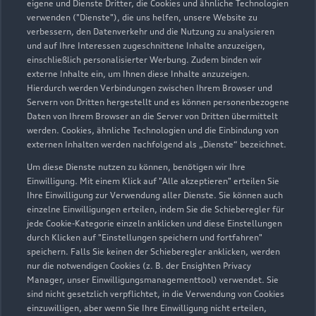
eigene und Dienste Dritter, die Cookies und ähnliche Technologien
verwenden ("Dienste"), die uns helfen, unsere Website zu
verbessern, den Datenverkehr und die Nutzung zu analysieren
und auf Ihre Interessen zugeschnittene Inhalte anzuzeigen,
einschließlich personalisierter Werbung. Zudem binden wir
externe Inhalte ein, um Ihnen diese Inhalte anzuzeigen.
Hierdurch werden Verbindungen zwischen Ihrem Browser und
Servern von Dritten hergestellt und es können personenbezogene
Daten von Ihrem Browser an die Server von Dritten übermittelt
werden. Cookies, ähnliche Technologien und die Einbindung von
externen Inhalten werden nachfolgend als „Dienste“ bezeichnet.
Um diese Dienste nutzen zu können, benötigen wir Ihre
Einwilligung. Mit einem Klick auf "Alle akzeptieren" erteilen Sie
Ihre Einwilligung zur Verwendung aller Dienste. Sie können auch
Lindenstraße 58
einzelne Einwilligungen erteilen, indem Sie die Schieberegler für
99718 Greußen
jede Cookie-Kategorie einzeln anklicken und diese Einstellungen
durch Klicken auf "Einstellungen speichern und fortfahren"
03636 701256
speichern. Falls Sie keinen der Schieberegler anklicken, werden
nur die notwendigen Cookies (z. B. der Ensighten Privacy
Manager, unser Einwilligungsmanagementtool) verwendet. Sie
info@fama-greussen.de
sind nicht gesetzlich verpflichtet, in die Verwendung von Cookies
einzuwilligen, aber wenn Sie Ihre Einwilligung nicht erteilen,